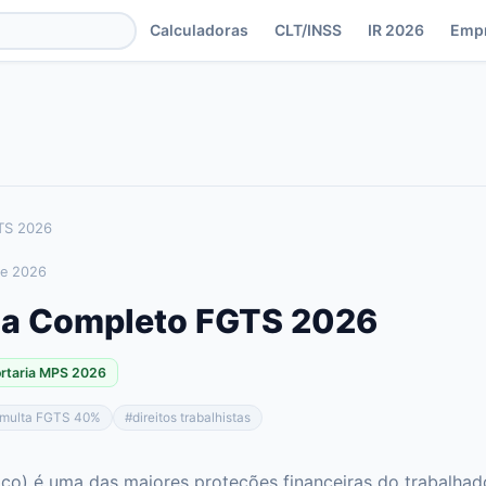
Calculadoras
CLT/INSS
IR 2026
Emp
TS 2026
de 2026
ia Completo FGTS 2026
ortaria MPS 2026
multa FGTS 40%
#
direitos trabalhistas
o) é uma das maiores proteções financeiras do trabalhad