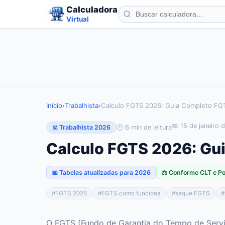
Calculadora
Virtual
Início
›
Trabalhista
›
Calculo FGTS 2026: Guia Completo FG
📅
15 de janeiro 
🕐
6
min de leitura
⚖️ Trabalhista 2026
Calculo FGTS 2026: Gu
📅 Tabelas atualizadas para 2026
⚖️ Conforme CLT e P
#
FGTS 2026
#
FGTS como funciona
#
saque FGTS
#
O FGTS (Fundo de Garantia do Tempo de Serviç