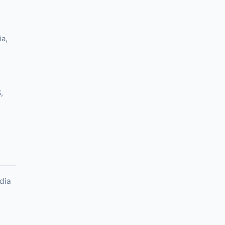
ia,
,
e
dia