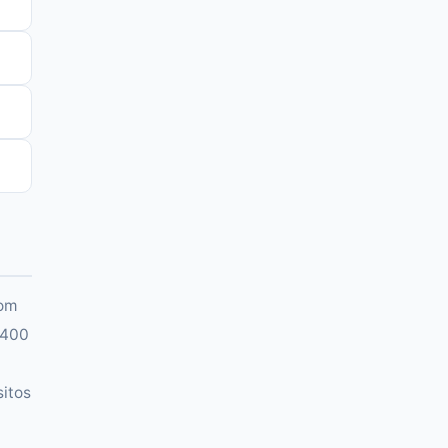
com
.400
sitos