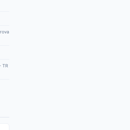
prova
+ TR