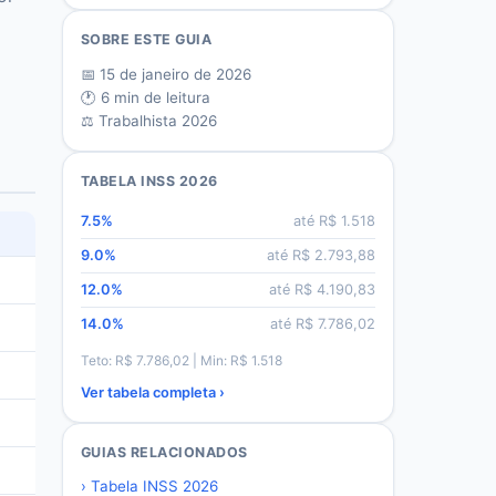
SOBRE ESTE GUIA
📅
15 de janeiro de 2026
🕐
6
min de leitura
⚖️ Trabalhista 2026
TABELA INSS 2026
7.5
%
até R$
1.518
9.0
%
até R$
2.793,88
12.0
%
até R$
4.190,83
14.0
%
até R$
7.786,02
Teto: R$
7.786,02
| Min: R$
1.518
Ver tabela completa ›
GUIAS RELACIONADOS
›
Tabela INSS 2026