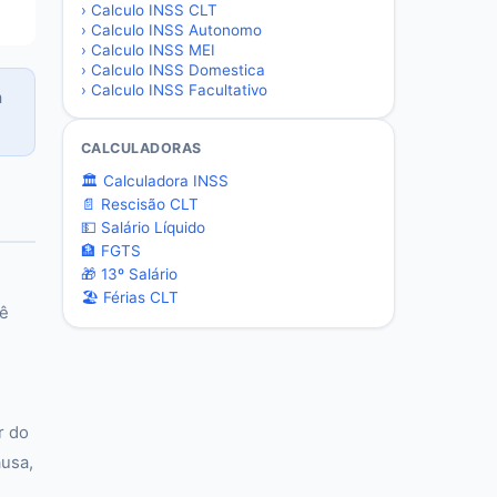
›
Calculo INSS CLT
›
Calculo INSS Autonomo
›
Calculo INSS MEI
›
Calculo INSS Domestica
›
Calculo INSS Facultativo
a
CALCULADORAS
🏛️ Calculadora INSS
📄 Rescisão CLT
💵 Salário Líquido
🏦 FGTS
🎁 13º Salário
🏖️ Férias CLT
cê
r do
usa,