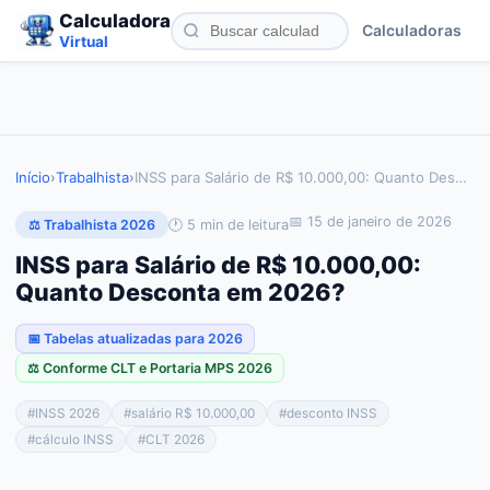
Calculadora
Calculadoras
Virtual
Início
›
Trabalhista
›
INSS para Salário de R$ 10.000,00: Quanto Des
…
📅
15 de janeiro de 2026
🕐
5
min de leitura
⚖️ Trabalhista 2026
INSS para Salário de R$ 10.000,00:
Quanto Desconta em 2026?
📅 Tabelas atualizadas para 2026
⚖️ Conforme CLT e Portaria MPS 2026
#
INSS 2026
#
salário R$ 10.000,00
#
desconto INSS
#
cálculo INSS
#
CLT 2026