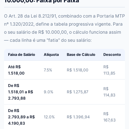
10.000,00: Faixa por Faixa
O Art. 28 da Lei 8.212/91, combinado com a Portaria MTP
nº 1.320/2022, define a tabela progressiva vigente. Para
o seu salário de R$ 10.000,00, o cálculo funciona assim
— cada linha é uma "fatia" do seu salário:
Faixa de Salário
Alíquota
Base de Cálculo
Desconto
Até R$
R$
7.5%
R$ 1.518,00
1.518,00
113,85
De R$
R$
1.518,01 a R$
9.0%
R$ 1.275,87
114,83
2.793,88
De R$
R$
2.793,89 a R$
12.0%
R$ 1.396,94
167,63
4.190,83