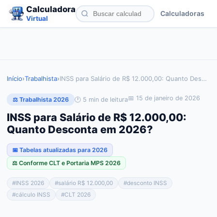
Calculadora
Calculadoras
Virtual
Início
›
Trabalhista
›
INSS para Salário de R$ 12.000,00: Quanto Des
…
📅
15 de janeiro de 2026
🕐
5
min de leitura
⚖️ Trabalhista 2026
INSS para Salário de R$ 12.000,00:
Quanto Desconta em 2026?
📅 Tabelas atualizadas para 2026
⚖️ Conforme CLT e Portaria MPS 2026
#
INSS 2026
#
salário R$ 12.000,00
#
desconto INSS
#
cálculo INSS
#
CLT 2026