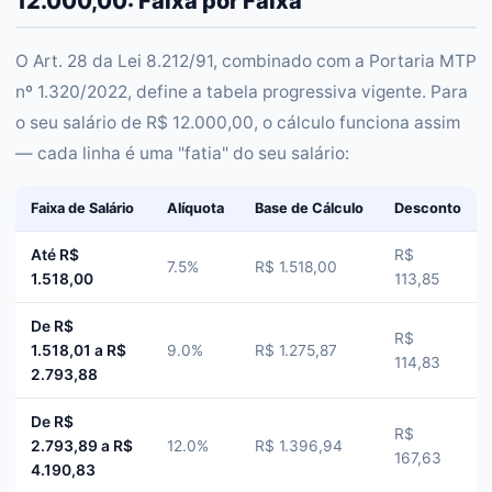
12.000,00: Faixa por Faixa
O Art. 28 da Lei 8.212/91, combinado com a Portaria MTP
nº 1.320/2022, define a tabela progressiva vigente. Para
o seu salário de R$ 12.000,00, o cálculo funciona assim
— cada linha é uma "fatia" do seu salário:
Faixa de Salário
Alíquota
Base de Cálculo
Desconto
Até R$
R$
7.5%
R$ 1.518,00
1.518,00
113,85
De R$
R$
1.518,01 a R$
9.0%
R$ 1.275,87
114,83
2.793,88
De R$
R$
2.793,89 a R$
12.0%
R$ 1.396,94
167,63
4.190,83