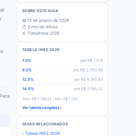
al
SOBRE ESTE GUIA
o
📅
15 de janeiro de 2026
🕐
5
min de leitura
⚖️ Trabalhista 2026
TABELA INSS 2026
do
7.5
%
até R$
1.518
9.0
%
até R$
2.793,88
12.0
%
até R$
4.190,83
14.0
%
até R$
7.786,02
 Para
Teto: R$
7.786,02
| Min: R$
1.518
Ver tabela completa ›
GUIAS RELACIONADOS
›
Tabela INSS 2026