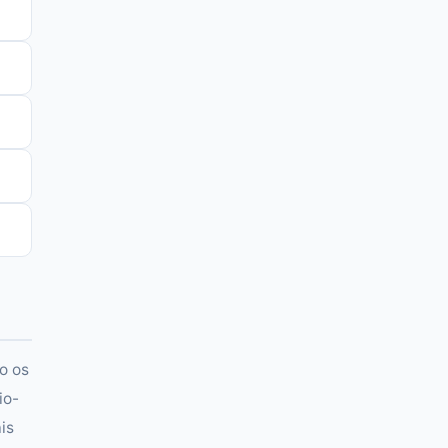
o os
io-
is