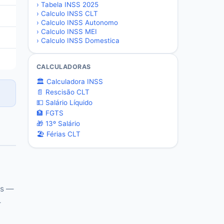
›
Tabela INSS 2025
›
Calculo INSS CLT
›
Calculo INSS Autonomo
›
Calculo INSS MEI
›
Calculo INSS Domestica
CALCULADORAS
🏛️ Calculadora INSS
📄 Rescisão CLT
💵 Salário Líquido
🏦 FGTS
🎁 13º Salário
🏖️ Férias CLT
ês —
—