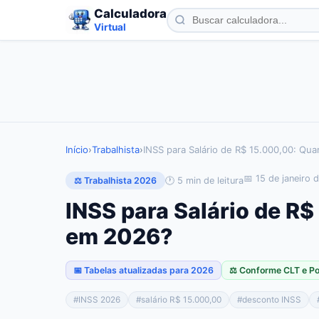
Calculadora
Virtual
Início
›
Trabalhista
›
INSS para Salário de R$ 15.000,00: Qu
📅
15 de janeiro 
🕐
5
min de leitura
⚖️ Trabalhista 2026
INSS para Salário de R
em 2026?
📅 Tabelas atualizadas para 2026
⚖️ Conforme CLT e P
#
INSS 2026
#
salário R$ 15.000,00
#
desconto INSS