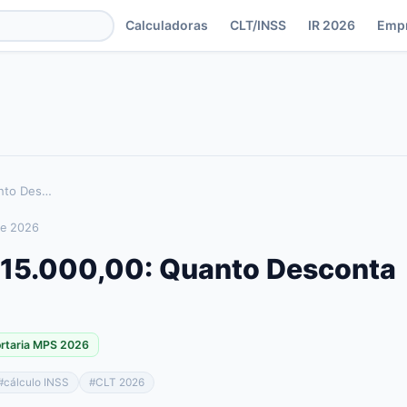
Calculadoras
CLT/INSS
IR 2026
Emp
anto Des
…
de 2026
$ 15.000,00: Quanto Desconta
ortaria MPS 2026
#
cálculo INSS
#
CLT 2026