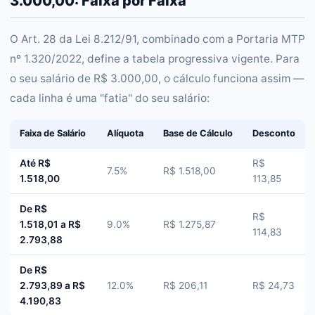
3.000,00: Faixa por Faixa
O Art. 28 da Lei 8.212/91, combinado com a Portaria MTP
nº 1.320/2022, define a tabela progressiva vigente. Para
o seu salário de R$ 3.000,00, o cálculo funciona assim —
cada linha é uma "fatia" do seu salário:
Faixa de Salário
Alíquota
Base de Cálculo
Desconto
Até R$
R$
7.5%
R$ 1.518,00
1.518,00
113,85
De R$
R$
1.518,01 a R$
9.0%
R$ 1.275,87
114,83
2.793,88
De R$
2.793,89 a R$
12.0%
R$ 206,11
R$ 24,73
4.190,83