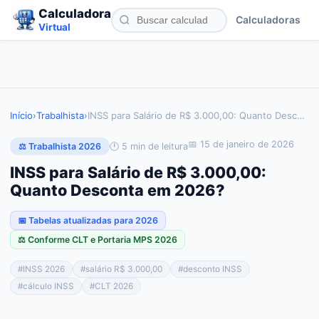
Calculadora
Calculadoras
Virtual
Início
›
Trabalhista
›
INSS para Salário de R$ 3.000,00: Quanto Desc
…
📅
15 de janeiro de 2026
🕐
5
min de leitura
⚖️ Trabalhista 2026
INSS para Salário de R$ 3.000,00:
Quanto Desconta em 2026?
📅 Tabelas atualizadas para 2026
⚖️ Conforme CLT e Portaria MPS 2026
#
INSS 2026
#
salário R$ 3.000,00
#
desconto INSS
#
cálculo INSS
#
CLT 2026