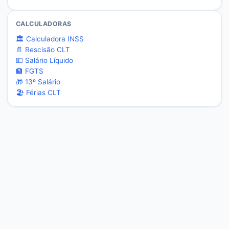
CALCULADORAS
🏛️ Calculadora INSS
📄 Rescisão CLT
💵 Salário Líquido
🏦 FGTS
🎁 13º Salário
🏖️ Férias CLT