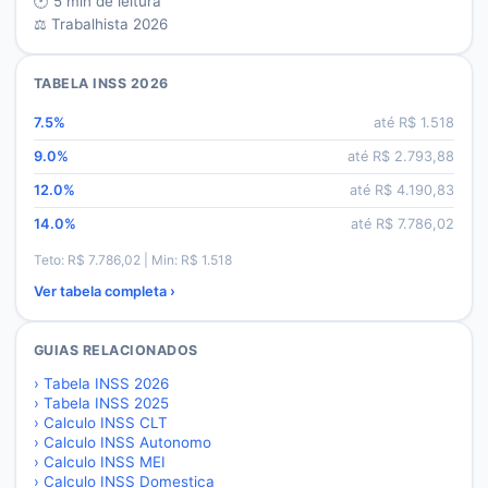
🕐
5
min de leitura
⚖️ Trabalhista 2026
TABELA INSS 2026
7.5
%
até R$
1.518
9.0
%
até R$
2.793,88
12.0
%
até R$
4.190,83
14.0
%
até R$
7.786,02
Teto: R$
7.786,02
| Min: R$
1.518
Ver tabela completa ›
GUIAS RELACIONADOS
›
Tabela INSS 2026
›
Tabela INSS 2025
›
Calculo INSS CLT
›
Calculo INSS Autonomo
›
Calculo INSS MEI
›
Calculo INSS Domestica