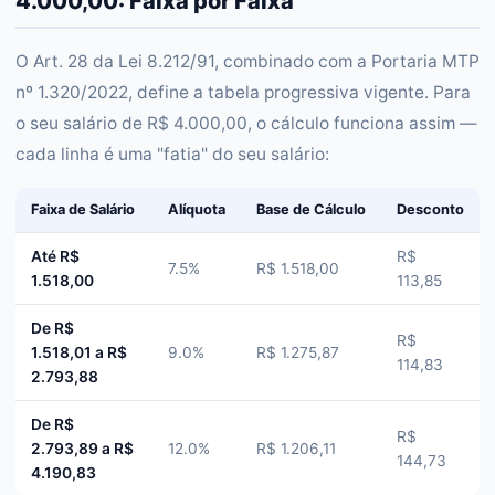
4.000,00: Faixa por Faixa
O Art. 28 da Lei 8.212/91, combinado com a Portaria MTP
nº 1.320/2022, define a tabela progressiva vigente. Para
o seu salário de R$ 4.000,00, o cálculo funciona assim —
cada linha é uma "fatia" do seu salário:
Faixa de Salário
Alíquota
Base de Cálculo
Desconto
Até R$
R$
7.5%
R$ 1.518,00
1.518,00
113,85
De R$
R$
1.518,01 a R$
9.0%
R$ 1.275,87
114,83
2.793,88
De R$
R$
2.793,89 a R$
12.0%
R$ 1.206,11
144,73
4.190,83