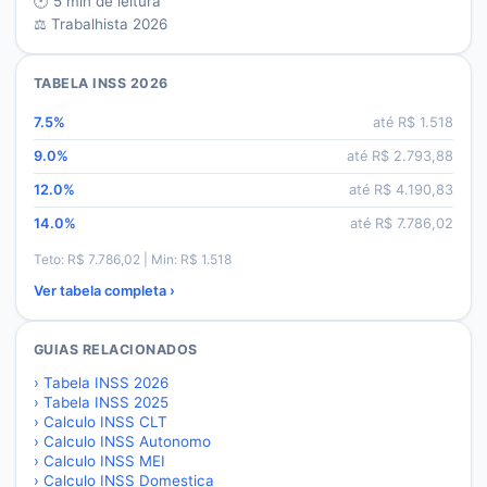
🕐
5
min de leitura
⚖️ Trabalhista 2026
TABELA INSS 2026
7.5
%
até R$
1.518
9.0
%
até R$
2.793,88
12.0
%
até R$
4.190,83
14.0
%
até R$
7.786,02
Teto: R$
7.786,02
| Min: R$
1.518
Ver tabela completa ›
GUIAS RELACIONADOS
›
Tabela INSS 2026
›
Tabela INSS 2025
›
Calculo INSS CLT
›
Calculo INSS Autonomo
›
Calculo INSS MEI
›
Calculo INSS Domestica