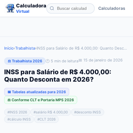
Calculadora
Calculadoras
Virtual
Início
›
Trabalhista
›
INSS para Salário de R$ 4.000,00: Quanto Desc
…
📅
15 de janeiro de 2026
🕐
5
min de leitura
⚖️ Trabalhista 2026
INSS para Salário de R$ 4.000,00:
Quanto Desconta em 2026?
📅 Tabelas atualizadas para 2026
⚖️ Conforme CLT e Portaria MPS 2026
#
INSS 2026
#
salário R$ 4.000,00
#
desconto INSS
#
cálculo INSS
#
CLT 2026