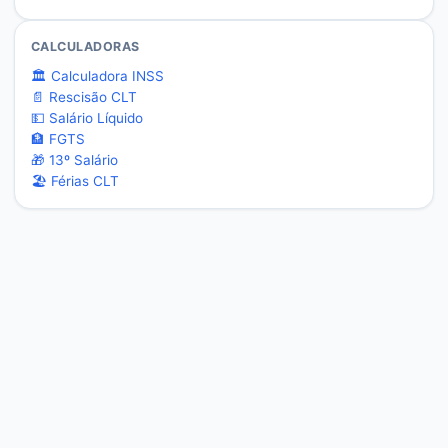
CALCULADORAS
🏛️ Calculadora INSS
📄 Rescisão CLT
💵 Salário Líquido
🏦 FGTS
🎁 13º Salário
🏖️ Férias CLT