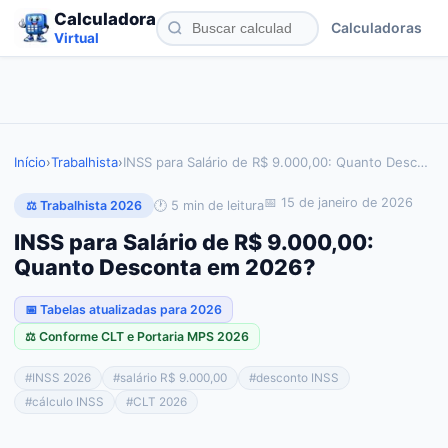
Calculadora
Calculadoras
Virtual
Início
›
Trabalhista
›
INSS para Salário de R$ 9.000,00: Quanto Desc
…
📅
15 de janeiro de 2026
🕐
5
min de leitura
⚖️ Trabalhista 2026
INSS para Salário de R$ 9.000,00:
Quanto Desconta em 2026?
📅 Tabelas atualizadas para 2026
⚖️ Conforme CLT e Portaria MPS 2026
#
INSS 2026
#
salário R$ 9.000,00
#
desconto INSS
#
cálculo INSS
#
CLT 2026