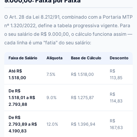
9.000,00: Faixa por Faixa
O Art. 28 da Lei 8.212/91, combinado com a Portaria MTP
nº 1.320/2022, define a tabela progressiva vigente. Para
o seu salário de R$ 9.000,00, o cálculo funciona assim —
cada linha é uma "fatia" do seu salário:
Faixa de Salário
Alíquota
Base de Cálculo
Desconto
Até R$
R$
7.5%
R$ 1.518,00
1.518,00
113,85
De R$
R$
1.518,01 a R$
9.0%
R$ 1.275,87
114,83
2.793,88
De R$
R$
2.793,89 a R$
12.0%
R$ 1.396,94
167,63
4.190,83